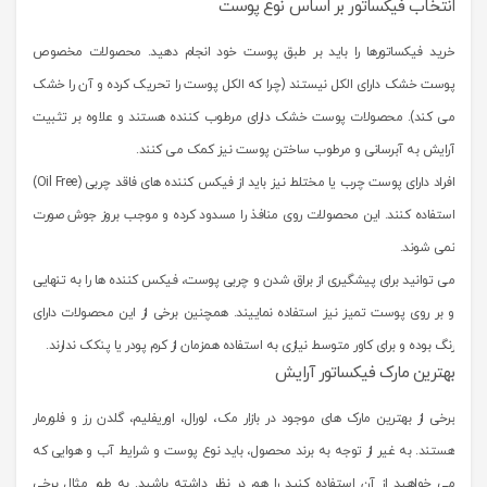
انتخاب فیکساتور بر اساس نوع پوست
خرید فیکساتورها را باید بر طبق پوست خود انجام دهید. محصولات مخصوص
پوست خشک دارای الکل نیستند (چرا که الکل پوست را تحریک کرده و آن را خشک
می کند). محصولات پوست خشک دارای مرطوب کننده هستند و علاوه بر تثبیت
آرایش به آبرسانی و مرطوب ساختن پوست نیز کمک می کنند.
افراد دارای پوست چرب یا مختلط نیز باید از فیکس کننده های فاقد چربی (Oil Free)
استفاده کنند. این محصولات روی منافذ را مسدود کرده و موجب بروز جوش صورت
نمی شوند.
می توانید برای پیشگیری از براق شدن و چربی پوست، فیکس کننده ها را به تنهایی
و بر روی پوست تمیز نیز استفاده نماییند. همچنین برخی از این محصولات دارای
رنگ بوده و برای کاور متوسط نیازی به استفاده همزمان از کرم پودر یا پنکک ندارند.
بهترین مارک فیکساتور آرایش
برخی از بهترین مارک های موجود در بازار مک، لورال، اوریفلیم، گلدن رز و فلورمار
هستند. به غیر از توجه به برند محصول، باید نوع پوست و شرایط آب و هوایی که
می خواهید از آن استفاده کنید را هم در نظر داشته باشید. به طور مثال برخی