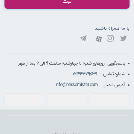
ثبت
با ما همراه باشید
پاسخگویی : روزهای شنبه تا چهارشنبه ساعت 9 الی ۶ بعد از ظهر
شماره تماس :
02144479539
آدرس ایمیل :
info@missomister.com