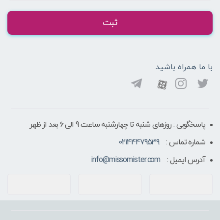
ثبت
با ما همراه باشید
پاسخگویی : روزهای شنبه تا چهارشنبه ساعت 9 الی ۶ بعد از ظهر
شماره تماس :
02144479539
آدرس ایمیل :
info@missomister.com