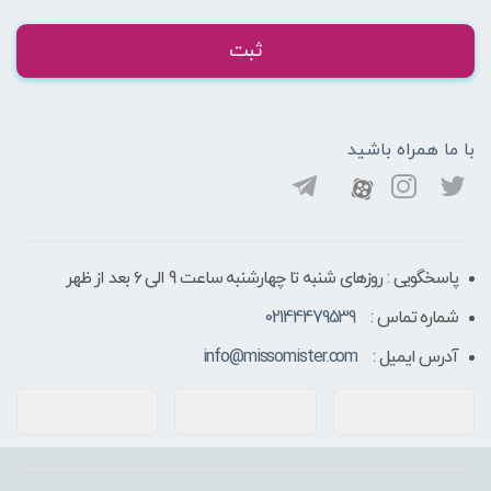
ثبت
با ما همراه باشید
پاسخگویی : روزهای شنبه تا چهارشنبه ساعت 9 الی ۶ بعد از ظهر
شماره تماس :
02144479539
آدرس ایمیل :
info@missomister.com