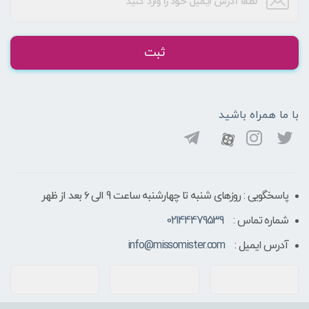
ثبت
با ما همراه باشید
پاسخگویی : روزهای شنبه تا چهارشنبه ساعت 9 الی ۶ بعد از ظهر
شماره تماس :
02144479539
آدرس ایمیل :
info@missomister.com