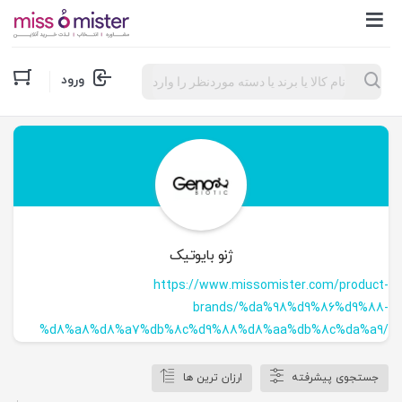
Products
ورود
search
ژنو بایوتیک
https://www.missomister.com/product-
brands/%da%98%d9%86%d9%88-
%d8%a8%d8%a7%db%8c%d9%88%d8%aa%db%8c%da%a9/
جستجوی پیشرفته
ارزان ترین ها