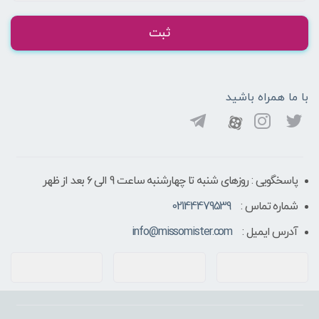
ثبت
با ما همراه باشید
پاسخگویی : روزهای شنبه تا چهارشنبه ساعت 9 الی ۶ بعد از ظهر
شماره تماس :
02144479539
آدرس ایمیل :
info@missomister.com