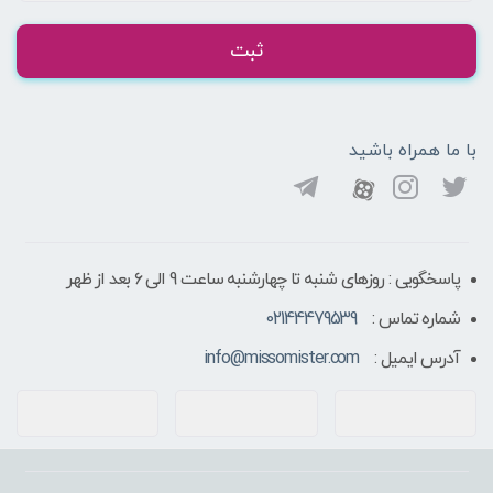
ثبت
با ما همراه باشید
پاسخگویی : روزهای شنبه تا چهارشنبه ساعت 9 الی ۶ بعد از ظهر
شماره تماس :
02144479539
آدرس ایمیل :
info@missomister.com