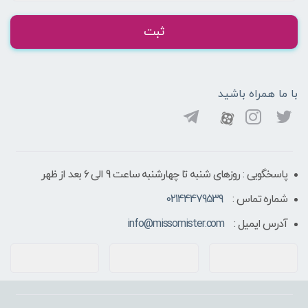
ثبت
با ما همراه باشید
پاسخگویی : روزهای شنبه تا چهارشنبه ساعت 9 الی ۶ بعد از ظهر
شماره تماس :
02144479539
آدرس ایمیل :
info@missomister.com