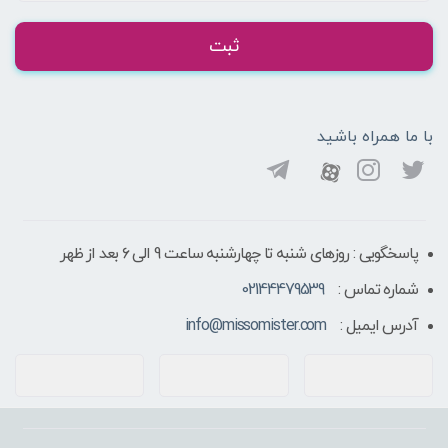
ثبت
با ما همراه باشید
پاسخگویی : روزهای شنبه تا چهارشنبه ساعت 9 الی ۶ بعد از ظهر
شماره تماس :
02144479539
آدرس ایمیل :
info@missomister.com