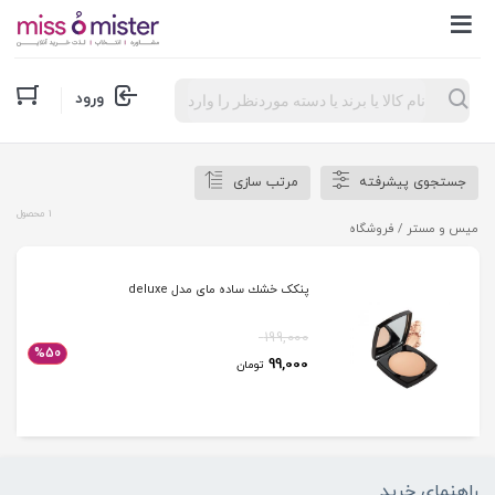
Products
ورود
search
جستجوی پیشرفته
مرتب سازی
1 محصول
میس و مستر
/ فروشگاه
پنکک خشك ساده مای مدل deluxe
199,000
%50
99,000
تومان
راهنمای خرید