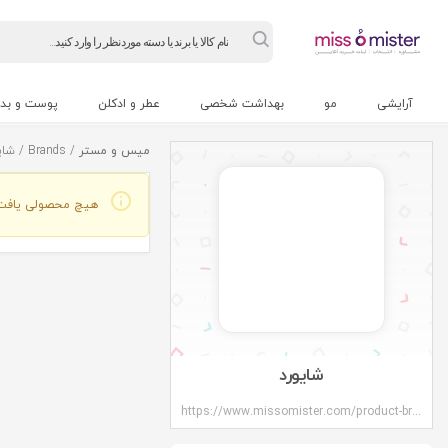
Products
search
آرایشی
مو
بهداشت شخصی
عطر و ادکلن
پوست و بد
میس و مستر
/ Brands / شایورد
هیچ محصولی یافت
شایورد
https://www.missomister.com/product-brands/%d8%b4%d8%a7%db%8c%d9%88%d8%b1%d8%af/