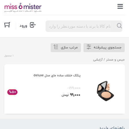
Products
ورود
search
جستجوی پیشرفته
مرتب سازی
1 محصول
میس و مستر
/ آرایشی
پنکک خشك ساده مای مدل deluxe
199,000
%50
99,000
تومان
راهنمای خرید