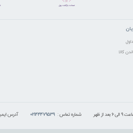
ان
اول
ندن کالا
 از ظهر
شماره تماس :
02144479539
آدرس ایمیل