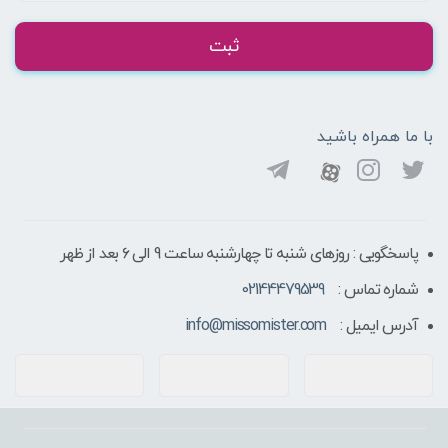
ثبت
با ما همراه باشید
پاسخگویی : روزهای شنبه تا چهارشنبه ساعت 9 الی ۶ بعد از ظهر
شماره تماس :
02144479539
آدرس ایمیل :
info@missomister.com