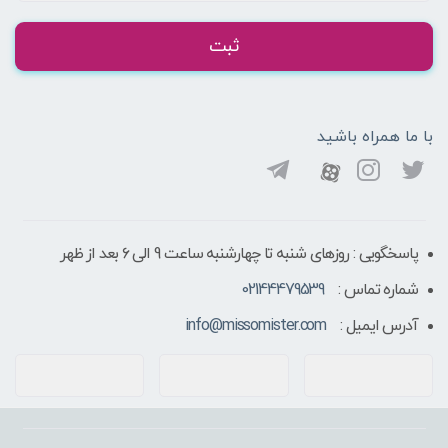
ثبت
با ما همراه باشید
پاسخگویی : روزهای شنبه تا چهارشنبه ساعت 9 الی ۶ بعد از ظهر
شماره تماس :
02144479539
آدرس ایمیل :
info@missomister.com