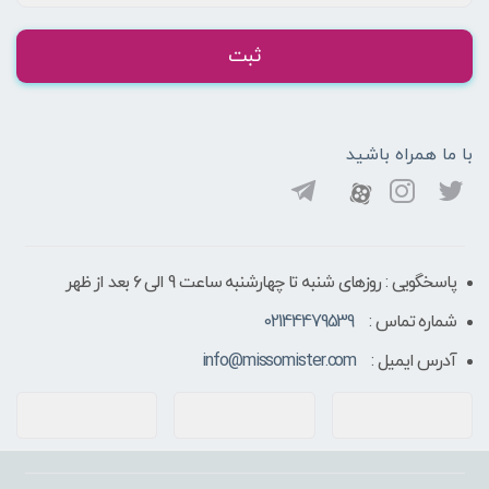
ثبت
با ما همراه باشید
پاسخگویی : روزهای شنبه تا چهارشنبه ساعت 9 الی ۶ بعد از ظهر
شماره تماس :
02144479539
آدرس ایمیل :
info@missomister.com