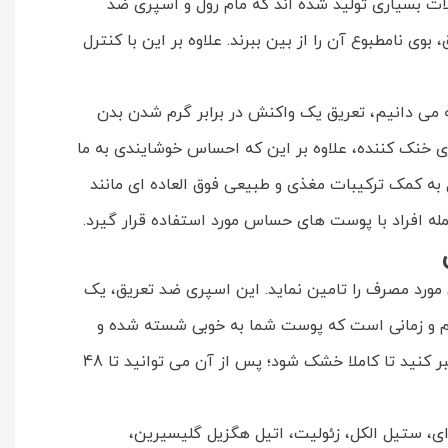
ات بسیاری تولید شده اند که مام رول و اسپری ضد
وی نامطبوع آن را از بین ببرند. علاوه بر این با کنترل
خنک کنندگی آن است. همانطور که می دانیم، تعریق یک واکنش در برابر گرم شدن بدن
ری خنک کننده، علاوه بر این که احساس خوشایندی به ما
 به کمک ترکیبات مغذی و طبیعی فوق العاده ای مانند
ت و ویتامین E موجود در آن می تواند رطوبت نواحی مورد مصرف را تامین نماید. این اسپری ضد تعریق، یک
ام و زمانی است که پوست شما به خوبی شسته شده و
تمیز است. پیش از مصرف حتما دئودورانت را خوب تکان داده و از فاصله حدودا 15 سانتی متری به پوستتان اسپری کرده و صبر کنید تا کاملا خشک شود؛ پس از آن می توانید تا 48
ی ای، ستیل الکل، زئولیت، اتیل هگزیل گلیسیرین،