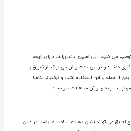
 هستید، خرید اسپری دئودورانت زنانه کامان خنک کننده حجم 125 میل را به شما توصیه می کنیم. این اسپری دئودورانت دارای رایحه
لتی خنک و با طراوت به پوست شما می بخشد. دئودورانت خنک کننده کامان 48 ساعت ماندگاری داشته و در این مدت زمان می تواند از تعریق و
ن از جمله پارابن استفاده نشده و ترکیباتی کاملا
قع تعریق می تواند نشان دهنده سلامت ما باشد؛ در عین