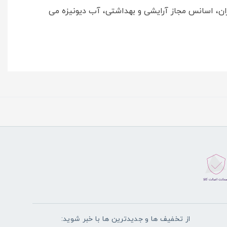
پی ای جی-100 استئارات، روغن درخت چای، تری کلوزان، اسانس مجاز آرایشی و بهداشتی، آب دیونیزه می
از تخفیف ها و جدیدترین ها با خبر شوید: