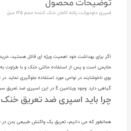
توضیحات محصول
اسپری دئودورانت زنانه کامان خنک کننده حجم 125 میل
بوی ناخوشایند در نواحی مورد استفاده جلوگیری نماید. در
گیاهی دارد. وجود ویتامین E در این اسپری ضد تعریق سبب شده تا علاوه بر جلوگیری از تعریق و خوشبو کردن، پوست شما را مرطوب نموده و از آن محافظت نیز نماید.
چرا باید اسپری ضد تعریق خنک ک
همانطور که می دانیم، تعریق یک واکنش طبیعی بدن در برا