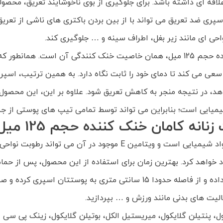
قه ای داشته باشد. برای جلوگیری از بوی ناخوشایند تعریق، محصول
ری ضد تعریق می تواند با از بین بردن باکتری های ناشی از تعریق، ب
ی ای مانند زیر بغل، اطراف سینه و … جلوگیری کند.
یکی از برتری های اسپری دئودورانت زنانه کامان خنک کننده حجم 125 میل، همان خاصیت 
سعی می کند تا دمای خود را ثابت نگاه دارد. به همین ترتیب، اسپ
دهد، در نتیجه منجر به کاهش تعریق شود. علاوه بر این، این محصول
انه کامان خنک کننده حجم 125 میل
دئودورانت کامان، ساخته شده در سوئیس، فاقد الکل و مواد شیمیایی اس
خواهد کرد. بهترین زمان برای استفاده از این محصول، پس از حم
لیت های بدنی مانند ورزش و … بپردازید.
ایکول، پنتیلن گلایکول، میریستیل الکل، بوتیلن گلایکول، زینک پی س