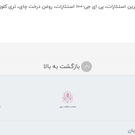
آلانتوئین، توکوفریل استات (ویتامین E)، پانتنول، گلیسیرین استئارات، 
بازگشت به بالا
ان