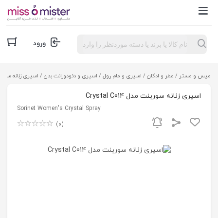
Products
ورود
search
میس و مستر
/
عطر و ادکلن
/
اسپری و مام رول
/
اسپری و دئودورانت بدن
/ اسپری زنانه سورینت مدل 4
اسپری زنانه سورینت مدل Crystal C014
Sorinet Women's Crystal Spray
(0)