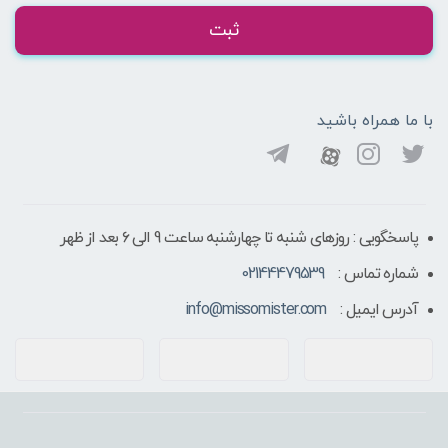
ثبت
با ما همراه باشید
پاسخگویی : روزهای شنبه تا چهارشنبه ساعت 9 الی ۶ بعد از ظهر
شماره تماس :
02144479539
آدرس ایمیل :
info@missomister.com