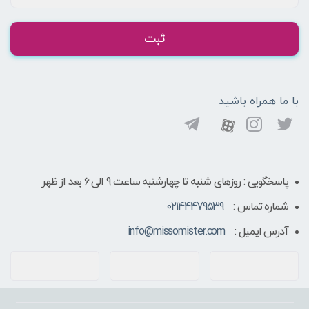
ثبت
با ما همراه باشید
پاسخگویی : روزهای شنبه تا چهارشنبه ساعت 9 الی ۶ بعد از ظهر
شماره تماس :
02144479539
آدرس ایمیل :
info@missomister.com