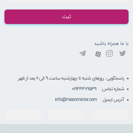
ثبت
با ما همراه باشید
پاسخگویی : روزهای شنبه تا چهارشنبه ساعت 9 الی ۶ بعد از ظهر
شماره تماس :
02144479539
آدرس ایمیل :
info@missomister.com