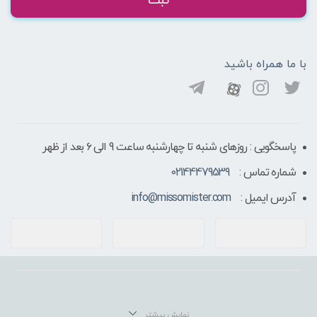
ثبت
با ما همراه باشید
پاسخگویی : روزهای شنبه تا چهارشنبه ساعت 9 الی ۶ بعد از ظهر
شماره تماس :
02144479539
آدرس ایمیل :
info@missomister.com