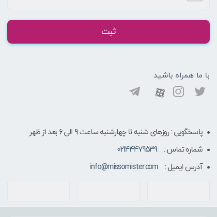
ثبت
با ما همراه باشید
پاسخگویی : روزهای شنبه تا چهارشنبه ساعت 9 الی ۶ بعد از ظهر
شماره تماس :
02144479539
آدرس ایمیل :
info@missomister.com