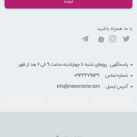
ثبت
با ما همراه باشید
پاسخگویی : روزهای شنبه تا چهارشنبه ساعت 9 الی ۶ بعد از ظهر
شماره تماس :
02144479539
آدرس ایمیل :
info@missomister.com