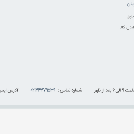
ان
اول
ندن کالا
 از ظهر
شماره تماس :
02144479539
آدرس ایمیل
تمامی حقوق سایت برای فروشگاه اینترنتی میس و مستر محفوظ می باشد. 2020