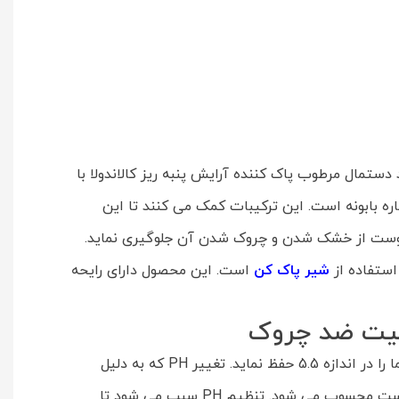
ستمال مرطوب پاک کننده آرایش پنبه ریز کالاندولا با
 و عصاره بابونه است. این ترکیبات کمک می کنند تا این
پوست از خشک شدن و چروک شدن آن جلوگیری نماید.
ستفاده از
شیر پاک کن
است. این محصول دارای رایحه
اصیت ضد چروک
دستمال مرطوب پاک کننده آرایش پنبه ریز کالاندولا با خاصیت ضد چروک 20 عددی، این قابلیت را دارد تا PH سطح پوست شما را در اندازه 5.5 حفظ نماید. تغییر PH که به دلیل
استفاده از لوازم آرایش و قرار گیری در معرض آلودگی و … ممکن است اتفاق بیفتد، اصلی ترین دلیل بروز انواع خشکی در پوست محسوب می شود. تنظیم PH سبب می شود تا