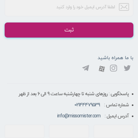
ثبت
با ما همراه باشید
پاسخگویی : روزهای شنبه تا چهارشنبه ساعت 9 الی ۶ بعد از ظهر
شماره تماس :
02144479539
آدرس ایمیل :
info@missomister.com