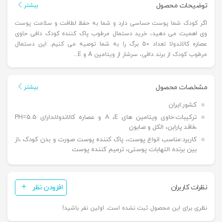
توضیحات محصول
بیشتر
اگر کودک شما پوست حساسی دارد و شما به حفظ لطافت و سلامت پوست
وی اهمیت می دهید، خرید دستمال مرطوب پاک کننده کودک دافی حاوی
عصاره کالاندولا تعداد 50 برگ را به شما توصیه می کنیم. این دستمال
مرطوب کودک از برند دافی، سرشار از ویتامین A و E...
مشخصات محصول
بیشتر
کشور:
ایران
ترکیبات:
حاوی ویتامین های A ،E و عصاره کالاندولا،دارای PH=5.5
،فاقد پارابن، الکل و صابون
کاربرد:
مناسب انواع پوست، پاک کننده پوست صورت و بدن کودک ،از
بین برنده التهابات پوستی، ترمیم کننده پوست
نظرات کاربران
افزودن نظر
نظری برای این محصول ثبت نشده است. اولین نفر باشید!