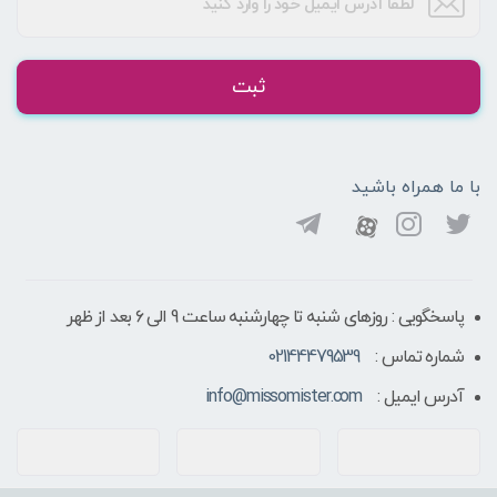
ثبت
با ما همراه باشید
پاسخگویی : روزهای شنبه تا چهارشنبه ساعت 9 الی ۶ بعد از ظهر
شماره تماس :
02144479539
آدرس ایمیل :
info@missomister.com