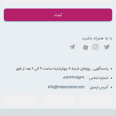
ثبت
با ما همراه باشید
پاسخگویی : روزهای شنبه تا چهارشنبه ساعت 9 الی ۶ بعد از ظهر
شماره تماس :
02144479539
آدرس ایمیل :
info@missomister.com