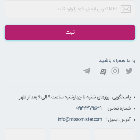
ثبت
با ما همراه باشید
پاسخگویی : روزهای شنبه تا چهارشنبه ساعت 9 الی ۶ بعد از ظهر
شماره تماس :
02144479539
آدرس ایمیل :
info@missomister.com