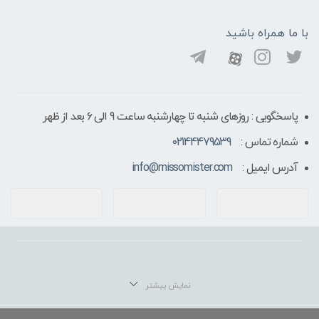
با ما همراه باشید
پاسخگویی : روزهای شنبه تا چهارشنبه ساعت 9 الی ۶ بعد از ظهر
شماره تماس :
02144479539
آدرس ایمیل :
info@missomister.com