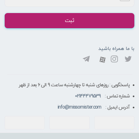
ثبت
با ما همراه باشید
پاسخگویی : روزهای شنبه تا چهارشنبه ساعت 9 الی ۶ بعد از ظهر
شماره تماس :
02144479539
آدرس ایمیل :
info@missomister.com