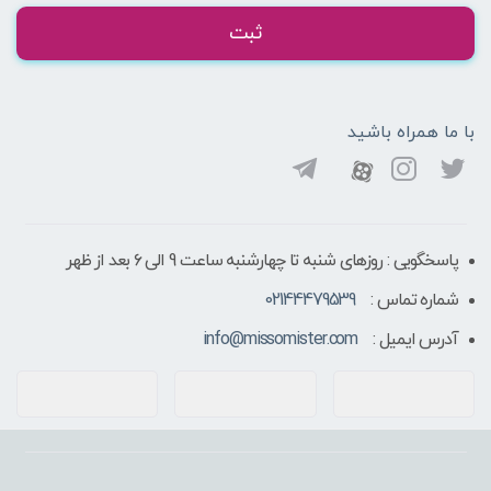
ثبت
با ما همراه باشید
پاسخگویی : روزهای شنبه تا چهارشنبه ساعت 9 الی ۶ بعد از ظهر
شماره تماس :
02144479539
آدرس ایمیل :
info@missomister.com