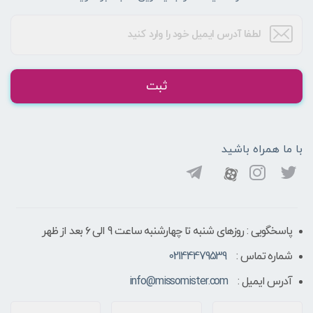
ثبت
با ما همراه باشید
پاسخگویی : روزهای شنبه تا چهارشنبه ساعت 9 الی ۶ بعد از ظهر
شماره تماس :
02144479539
آدرس ایمیل :
info@missomister.com