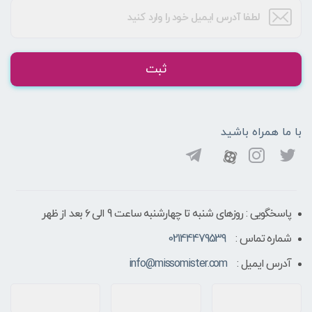
ثبت
با ما همراه باشید
پاسخگویی : روزهای شنبه تا چهارشنبه ساعت 9 الی ۶ بعد از ظهر
شماره تماس :
02144479539
آدرس ایمیل :
info@missomister.com