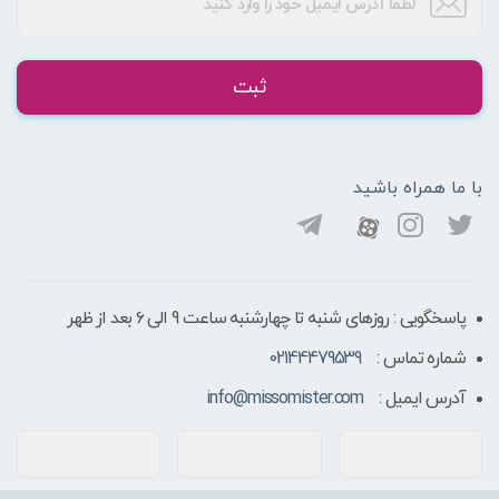
ثبت
با ما همراه باشید
پاسخگویی : روزهای شنبه تا چهارشنبه ساعت 9 الی ۶ بعد از ظهر
شماره تماس :
02144479539
آدرس ایمیل :
info@missomister.com