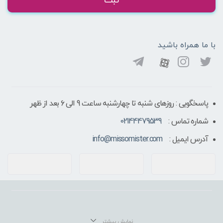
ثبت
با ما همراه باشید
پاسخگویی : روزهای شنبه تا چهارشنبه ساعت 9 الی ۶ بعد از ظهر
شماره تماس :
02144479539
آدرس ایمیل :
info@missomister.com