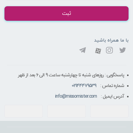
ثبت
با ما همراه باشید
پاسخگویی : روزهای شنبه تا چهارشنبه ساعت 9 الی ۶ بعد از ظهر
شماره تماس :
02144479539
آدرس ایمیل :
info@missomister.com