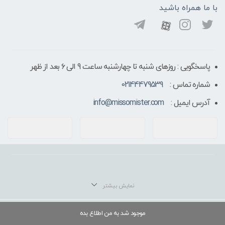
با ما همراه باشید
پاسخگویی : روزهای شنبه تا چهارشنبه ساعت 9 الی ۶ بعد از ظهر
شماره تماس :
02144479539
آدرس ایمیل :
info@missomister.com
موجود شد به من اطلاع بده
تمامی حقوق سایت برای فروشگاه اینترنتی میس و مستر محفوظ می باشد. 2020