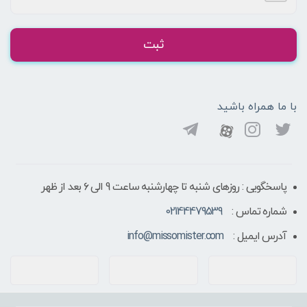
ثبت
با ما همراه باشید
پاسخگویی : روزهای شنبه تا چهارشنبه ساعت 9 الی ۶ بعد از ظهر
شماره تماس :
02144479539
آدرس ایمیل :
info@missomister.com