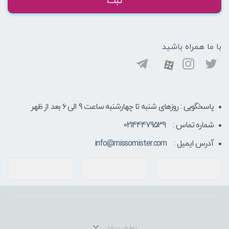
ثبت
با ما همراه باشید
پاسخگویی : روزهای شنبه تا چهارشنبه ساعت 9 الی ۶ بعد از ظهر
شماره تماس :
02144479539
آدرس ایمیل :
info@missomister.com