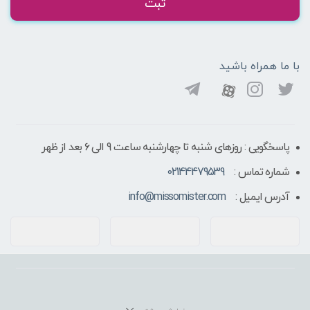
ثبت
با ما همراه باشید
پاسخگویی : روزهای شنبه تا چهارشنبه ساعت 9 الی ۶ بعد از ظهر
شماره تماس :
02144479539
آدرس ایمیل :
info@missomister.com