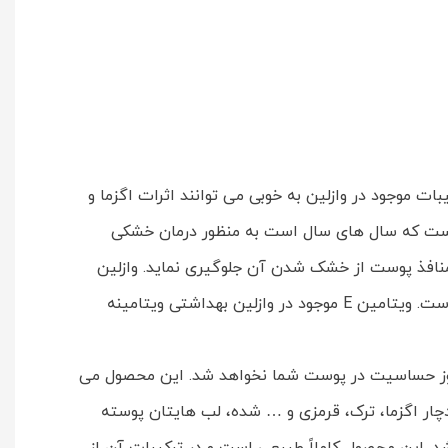
 توصیه می شود. ترکیبات موجود در وازلین به خوبی می توانند اثرات اگزما و
است که سال های سال است به منظور درمان خشکی
 منافذ پوست از خشک شدن آن جلوگیری نماید. وازلین
بهداشتی بدون بو جی نوعی وازلین است که در ساخت آن از موم زنبور طبیعی و مقادیر قابل توجهی ویتامین E استفاده شده است. ویتامین E موجود در وازلین بهداشتی ویتامینه
 بروز حساسیت در پوست شما نخواهد شد. این محصول می
ار اگزما، ترک، قرمزی و … شده، لب هایتان پوسته