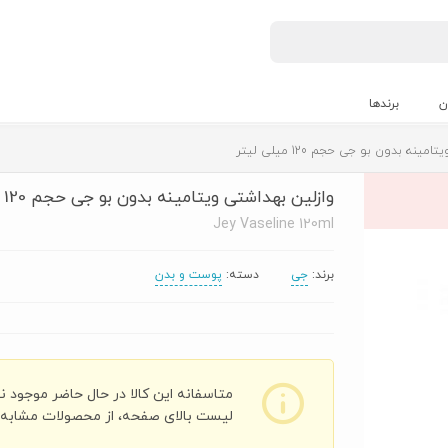
ن
برندها
نه بدون بو جی حجم 120 میلی لیتر
وازلین بهداشتی ویتامینه بدون بو جی حجم 120 میلی لیتر
Jey Vaseline 120ml
برند:
جی
دسته:
پوست و بدن
متاسفانه این کالا در حال حاضر موجود ن
لیست بالای صفحه، از محصولات مشابه ای