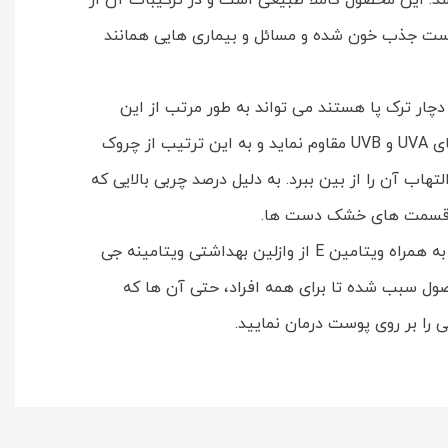
د. این محصول کاملاً طبیعی است و در ترکیبات آن از
 پوست جذب خون شده و مسائل و بیماری هایی همانند
ار ترک پا هستند می تواند به طور مرتب از این
محصول به منظور درمان ترک پا استفاده نمایند. وازلین بهداشتی ویتامینه بدون بو جی می تواند پوست شما را در برابر اشعه های UVA و UVB مقاوم نماید و به این ترتیب از چروک
اب آن را از بین ببرد. به دلیل درصد چربی بالایی که
 در قسمت های خشک دست ها.
در ساخت وازلین از موم زنبور استفاده شده است. این ماده می تواند زخم ها و التهابات ناشی از آن را درمان کند. ترکیب موم به همراه ویتامین E از وازلین بهداشتی ویتامینه جی
ل سبب شده تا برای همه افراد، حتی آن ها که
ا بر روی پوست درمان نمایید.