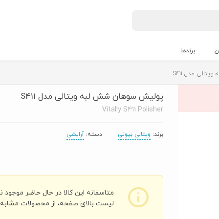
ن
برندها
الی مدل S411
پولیش سوهان شش لبه ویتالی مدل S411
Vitally S411 Polisher
برند:
ویتالی بیوتی
دسته:
آرایشی
متاسفانه این کالا در حال حاضر موجود ن
لیست بالای صفحه، از محصولات مشابه ای