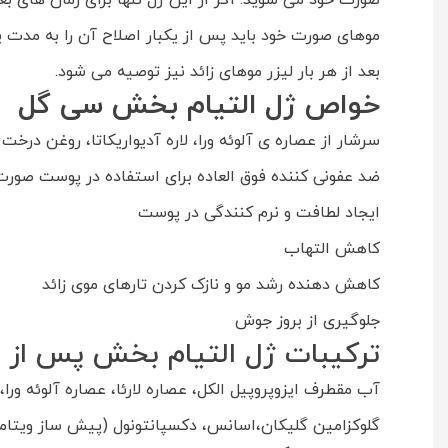
صورت خود می شوید. اگر از این ژل تنها برای زمان های ب
موهای صورت خود باید پس از یکبار اصلاح آن را به مدت 
بعد از هر بار لیزر موهای زائد نیز توصیه می شود.
خواص
ژل التیام بخش سی گل
سرشار از عصاره ی آلوئه ورا، لاره آدیواریکاتا، روغن درخت 
ضد عفونی کننده فوق العاده برای استفاده در پوست صورت
ایجاد لطافت و نرم کنندگی در پوست
کاهش التهاب
کاهش دهنده رشد مو و نازک کردن تارهای موی زائد
جلوگیری از بروز جوش
ترکیبات ژل التیام بخش پس از ا
آب مقطرف ایزوپروپیل الکل، عصاره لارئا، عصاره آلوئه ورا،
گلوکزامین گلیکان،اسانس، دکسپانتونول (پیش ساز ویتامین B5)، سدیم هیدروکساید، بیزابولول، الانتوئین، تریکلوزان، کاربومر، پیروکتون