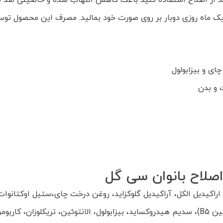
عد از اصلاح استفاده کنید باعث کاهش التهاب شده و خاصیتی ضد باک
یک ماه روزی دوبار بر روی صورت خود بمالید. مصرف این محصول تو
چای و بیزابولول
 و بدن
صلاح بانوان سی گل
 اراکیدیل الکل، آراکیدیل گلوکزاید، روغن درخت چای،ستیل اوکتانوات،
 اولامین