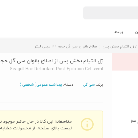
ن
برندها
/ ژل التیام بخش پس از اصلاح بانوان سی گل حجم 100 میلی لیتر
ژل التیام بخش پس از اصلاح بانوان سی گل حجم 100 میلی لی
Seagull Hair Retardant Post Epilation Gel 100ml
برند:
سی گل
دسته:
بهداشت عمومی( شخصی )
متاسفانه این کالا در حال حاضر موجود ن
لیست بالای صفحه، از محصولات مشابه ای