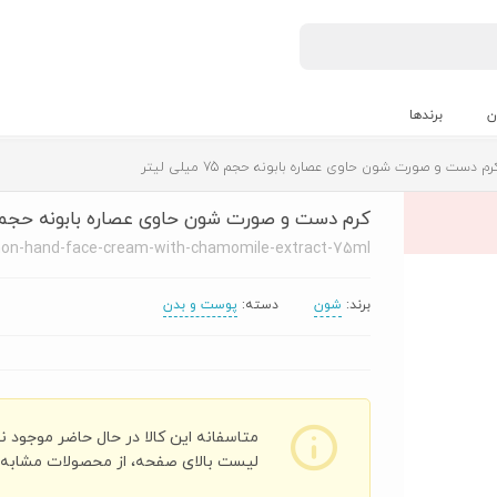
ن
برندها
م دست و صورت شون حاوی عصاره بابونه حجم 75 میلی لیتر
کرم دست و صورت شون حاوی عصاره بابونه حجم 75 میلی لیت
on-hand-face-cream-with-chamomile-extract-75ml
برند:
شون
دسته:
پوست و بدن
متاسفانه این کالا در حال حاضر موجود ن
لیست بالای صفحه، از محصولات مشابه ای