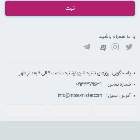
ثبت
با ما همراه باشید
پاسخگویی : روزهای شنبه تا چهارشنبه ساعت 9 الی ۶ بعد از ظهر
شماره تماس :
02144479539
آدرس ایمیل :
info@missomister.com