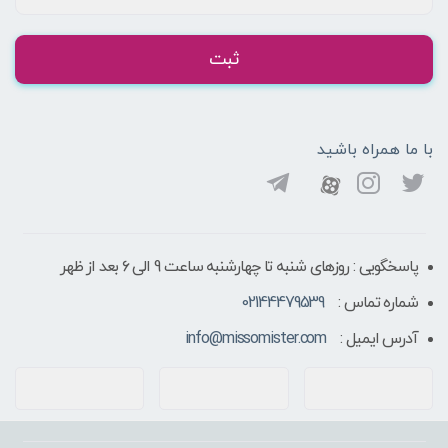
ثبت
با ما همراه باشید
پاسخگویی : روزهای شنبه تا چهارشنبه ساعت 9 الی ۶ بعد از ظهر
شماره تماس :
02144479539
آدرس ایمیل :
info@missomister.com