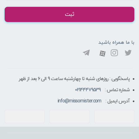
ثبت
با ما همراه باشید
پاسخگویی : روزهای شنبه تا چهارشنبه ساعت 9 الی ۶ بعد از ظهر
شماره تماس :
02144479539
آدرس ایمیل :
info@missomister.com