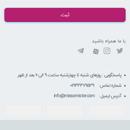
ثبت
با ما همراه باشید
پاسخگویی : روزهای شنبه تا چهارشنبه ساعت 9 الی ۶ بعد از ظهر
شماره تماس :
02144479539
آدرس ایمیل :
info@missomister.com