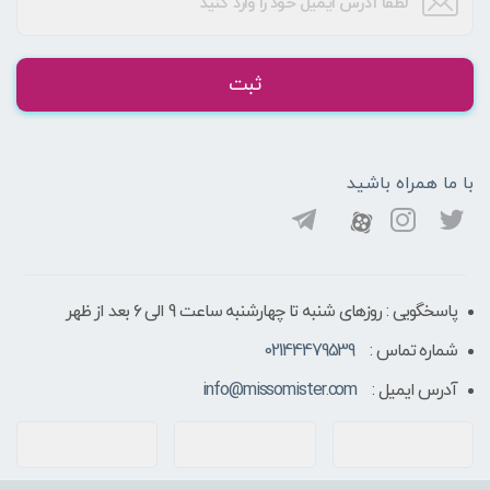
ثبت
با ما همراه باشید
پاسخگویی : روزهای شنبه تا چهارشنبه ساعت 9 الی ۶ بعد از ظهر
شماره تماس :
02144479539
آدرس ایمیل :
info@missomister.com