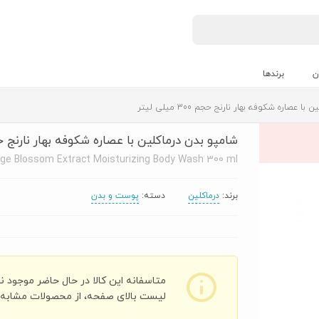
ن
برندها
عصاره شکوفه بهار نارنج حجم 300 میلی لیتر
شامپو بدن درماکلين با عصاره شکوفه بهار نارنج حجم 300 میلی
nge Blossom Extract Moisturizing Body Wash 300 ml
برند:
درماکلین
دسته:
پوست و بدن
متاسفانه این کالا در حال حاضر موجود ن
لیست بالای صفحه، از محصولات مشابه ای