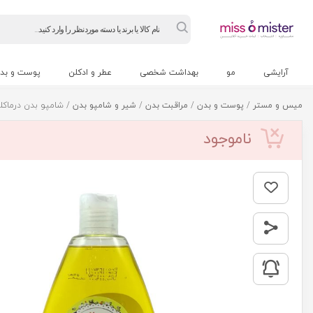
Products
search
آرایشی
مو
بهداشت شخصی
عطر و ادکلن
پوست و بد
میس و مستر
/
پوست و بدن
/
مراقبت بدن
/
شیر و شامپو بدن
/ شامپو بدن درماکلين با 
ناموجود